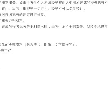
在使用本服务。如由于考生个人原因ID等被他人盗用所造成的损失我校
用、转让、出售、抵押等一切行为。ID等不可以名义转让。
应及时按照我校的规定进行修改。
的相关证明材料。
息而造成的报考无效等不利情况时，由考生承担全部责任。我校不承担
生提供的全部资料（包含照片、图像、文字情报等）。
全部责任。
料